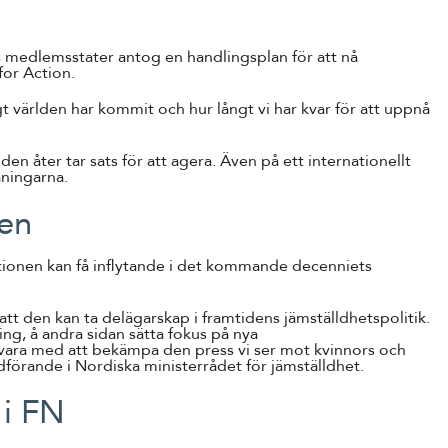
s medlemsstater antog en handlingsplan för att nå
for Action.
t världen har kommit och hur långt vi har kvar för att uppnå
en åter tar sats för att agera. Även på ett internationellt
aningarna.
ken
ionen kan få inflytande i det kommande decenniets
att den kan ta delägarskap i framtidens jämställdhetspolitik.
jing, å andra sidan sätta fokus på nya
 vara med att bekämpa den press vi ser mot kvinnors och
dförande i Nordiska ministerrådet för jämställdhet.
 i FN