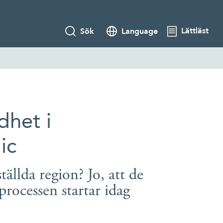
Lättläst
Sök
Language
dhet i
ic
ällda region? Jo, att de
rocessen startar idag