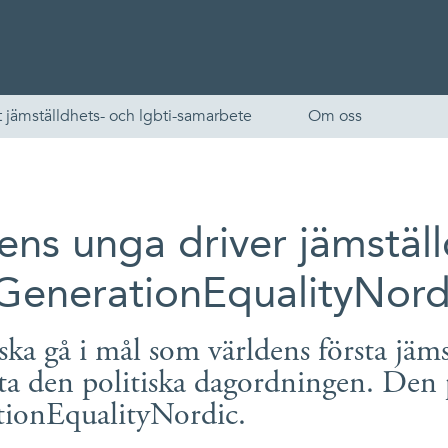
 jämställdhets- och lgbti-samarbete
Om oss
ns unga driver jämställ
GenerationEqualityNord
ka gå i mål som världens första jämst
English
ta den politiska dagordningen. Den p
Skandinaviska
ionEqualityNordic.