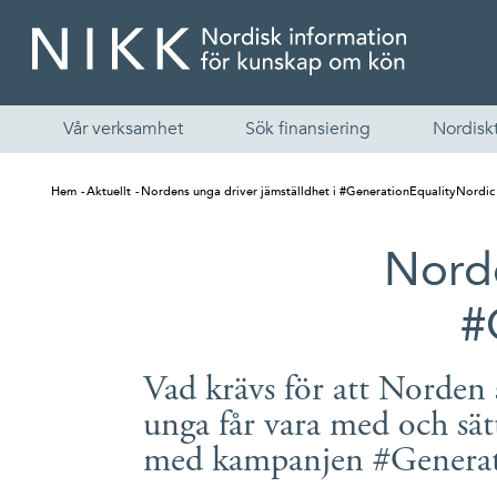
Vår verksamhet
Sök finansiering
Nordiskt
Hem
Aktuellt
Nordens unga driver jämställdhet i #GenerationEqualityNordic
Norde
#
Vad krävs för att Norden s
unga får vara med och sät
med kampanjen #Generat