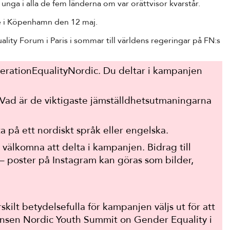
nga i alla de fem länderna om var orättvisor kvarstår.
e i Köpenhamn den 12 maj.
lity Forum i Paris i sommar till världens regeringar på FN:s
erationEqualityNordic. Du deltar i kampanjen
Vad är de viktigaste jämställdhetsutmaningarna
på ett nordiskt språk eller engelska.
välkomna att delta i kampanjen. Bidrag till
 – poster på Instagram kan göras som bilder,
kilt betydelsefulla för kampanjen väljs ut för att
nsen Nordic Youth Summit on Gender Equality i