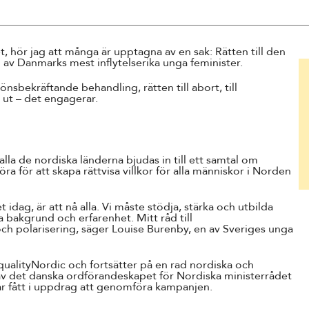
Suomi
Íslenska
t, hör jag att många är upptagna av en sak: Rätten till den
av Danmarks mest inflytelserika unga feminister.
könsbekräftande behandling, rätten till abort, till
r ut – det engagerar.
a de nordiska länderna bjudas in till ett samtal om
öra för att skapa rättvisa villkor för alla människor i Norden
dag, är att nå alla. Vi måste stödja, stärka och utbilda
 bakgrund och erfarenhet. Mitt råd till
ch polarisering, säger Louise Burenby, en av Sveriges unga
qualityNordic och fortsätter på en rad nordiska och
v av det danska ordförandeskapet för Nordiska ministerrådet
ått i uppdrag att genomföra kampanjen.​​​​​​