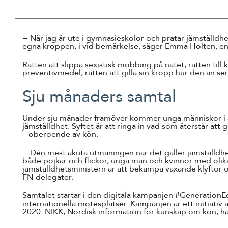
− När jag är ute i gymnasieskolor och pratar jämställdhe
egna kroppen, i vid bemärkelse, säger Emma Holten, en 
Rätten att slippa sexistisk mobbing på nätet, rätten till 
preventivmedel, rätten att gilla sin kropp hur den än se
Sju månaders samtal
Under sju månader framöver kommer unga människor i all
jämställdhet. Syftet är att ringa in vad som återstår att g
– oberoende av kön.
− Den mest akuta utmaningen när det gäller jämställdhet i
både pojkar och flickor, unga män och kvinnor med olika
jämställdhetsministern är att bekämpa växande klyftor o
FN-delegater.
Samtalet startar i den digitala kampanjen #GenerationE
internationella mötesplatser. Kampanjen är ett initiati
2020. NIKK, Nordisk information för kunskap om kön, har f