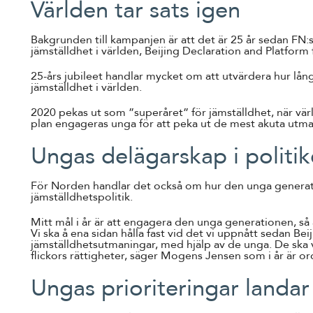
Världen tar sats igen
Bakgrunden till kampanjen är att det är 25 år sedan FN:
jämställdhet i världen, Beijing Declaration and Platform 
25-års jubileet handlar mycket om att utvärdera hur lång
jämställdhet i världen.
2020 pekas ut som ”superåret” för jämställdhet, när värld
plan engageras unga för att peka ut de mest akuta utm
Ungas delägarskap i politi
För Norden handlar det också om hur den unga generat
jämställdhetspolitik.
Mitt mål i år är att engagera den unga generationen, så 
Vi ska å ena sidan hålla fast vid det vi uppnått sedan Bei
jämställdhetsutmaningar, med hjälp av de unga. De ska
flickors rättigheter, säger Mogens Jensen som i år är or
Ungas prioriteringar landar