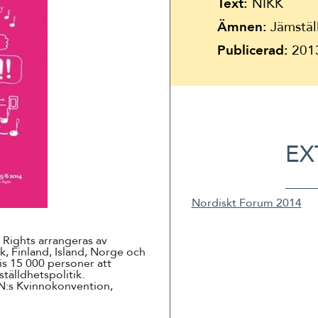
Suomi
Text:
NIKK
Ämnen:
Jämställ
Íslenska
Publicerad:
201
EX
Nordiskt Forum 2014
Rights arrangeras av
, Finland, Island, Norge och
s 15 000 personer att
tälldhetspolitik.
N:s Kvinnokonvention,