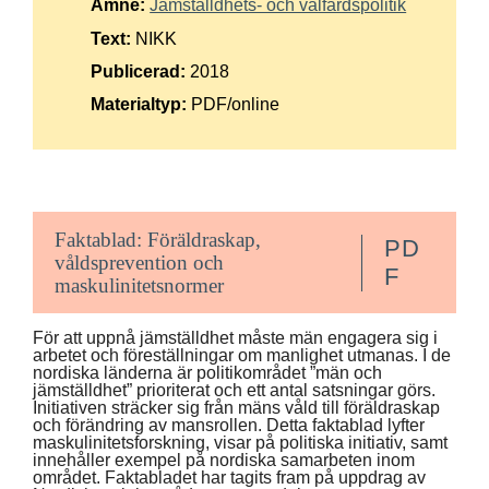
Ämne:
Jämställdhets- och välfärdspolitik
Suomi
Text:
NIKK
Íslenska
Publicerad:
2018
Materialtyp:
PDF/online
Faktablad: Föräldraskap,
PD
våldsprevention och
F
maskulinitetsnormer
För att uppnå jämställdhet måste män engagera sig i
arbetet och föreställningar om manlighet utmanas. I de
nordiska länderna är politikområdet ”män och
jämställdhet” prioriterat och ett antal satsningar görs.
Initiativen sträcker sig från mäns våld till föräldraskap
och förändring av mansrollen. Detta faktablad lyfter
maskulinitetsforskning, visar på politiska initiativ, samt
innehåller exempel på nordiska samarbeten inom
området. Faktabladet har tagits fram på uppdrag av