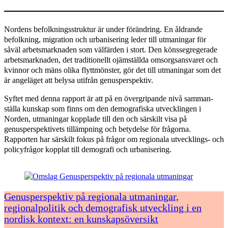
Nordens befolkningsstruktur är under förändring. En åldrande
befolkning, migration och urbanisering leder till utmaningar för
såväl arbetsmarknaden som välfärden i stort. Den könssegregerade
ar­betsmarknaden, det traditionellt ojämställda omsorgsansvaret och
kvinnor och mäns olika flyttmönster, gör det till utmaningar som det
är angeläget att belysa utifrån genusperspektiv.
Syftet med denna rapport är att på en övergripande nivå samman­
ställa kunskap som finns om den demografiska utvecklingen i
Norden, utmaningar kopplade till den och särskilt visa på
genusperspektivets tillämpning och betydelse för frågorna.
Rapporten har särskilt fokus på frågor om regionala utvecklings- och
policyfrågor kopplat till demo­grafi och urbanisering.
Genusperspektiv på regionala utmaningar,
regionalpolitik och demografisk utveckling i en
nordisk kontext: en kunskapsöversikt