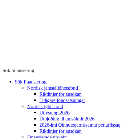
Sök finansiering
Sök finansiering
Nordisk jämställdhetsfond
Riktlinjer för ansökan
Tidigare fondsatsningar
Nordisk lgbti-fond
Utlysning 2026
Útbjóðing til umsóknir 2026
2026-imi Qinnuteqarnissamut periarfissaq
Riktlinjer för ansökan
Finansierade projekt