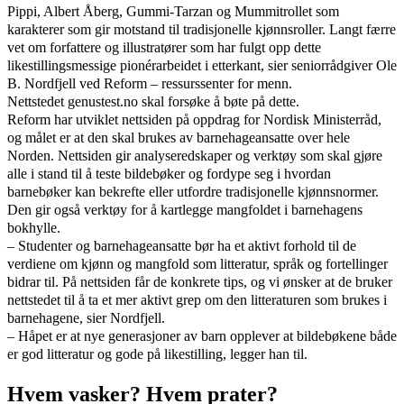
Pippi, Albert Åberg, Gummi-Tarzan og Mummitrollet som
karakterer som gir motstand til tradisjonelle kjønnsroller. Langt færre
vet om forfattere og illustratører som har fulgt opp dette
likestillingsmessige pionérarbeidet i etterkant, sier seniorrådgiver Ole
B. Nordfjell ved Reform – ressurssenter for menn.
Nettstedet genustest.no skal forsøke å bøte på dette.
Reform har utviklet nettsiden på oppdrag for Nordisk Ministerråd,
og målet er at den skal brukes av barnehageansatte over hele
Norden. Nettsiden gir analyseredskaper og verktøy som skal gjøre
alle i stand til å teste bildebøker og fordype seg i hvordan
barnebøker kan bekrefte eller utfordre tradisjonelle kjønnsnormer.
Den gir også verktøy for å kartlegge mangfoldet i barnehagens
bokhylle.
– Studenter og barnehageansatte bør ha et aktivt forhold til de
verdiene om kjønn og mangfold som litteratur, språk og fortellinger
bidrar til. På nettsiden får de konkrete tips, og vi ønsker at de bruker
nettstedet til å ta et mer aktivt grep om den litteraturen som brukes i
barnehagene, sier Nordfjell.
– Håpet er at nye generasjoner av barn opplever at bildebøkene både
er god litteratur og gode på likestilling, legger han til.
Hvem vasker? Hvem prater?