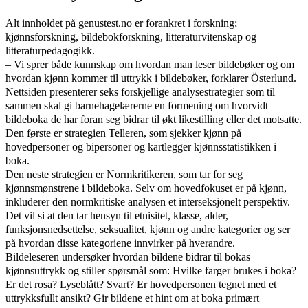
Alt innholdet på genustest.no er forankret i forskning;
kjønnsforskning, bildebokforskning, litteraturvitenskap og
litteraturpedagogikk.
– Vi sprer både kunnskap om hvordan man leser bildebøker og om
hvordan kjønn kommer til uttrykk i bildebøker, forklarer Österlund.
Nettsiden presenterer seks forskjellige analysestrategier som til
sammen skal gi barnehagelærerne en formening om hvorvidt
bildeboka de har foran seg bidrar til økt likestilling eller det motsatte.
Den første er strategien Telleren, som sjekker kjønn på
hovedpersoner og bipersoner og kartlegger kjønnsstatistikken i
boka.
Den neste strategien er Normkritikeren, som tar for seg
kjønnsmønstrene i bildeboka. Selv om hovedfokuset er på kjønn,
inkluderer den normkritiske analysen et interseksjonelt perspektiv.
Det vil si at den tar hensyn til etnisitet, klasse, alder,
funksjonsnedsettelse, seksualitet, kjønn og andre kategorier og ser
på hvordan disse kategoriene innvirker på hverandre.
Bildeleseren undersøker hvordan bildene bidrar til bokas
kjønnsuttrykk og stiller spørsmål som: Hvilke farger brukes i boka?
Er det rosa? Lyseblått? Svart? Er hovedpersonen tegnet med et
uttrykksfullt ansikt? Gir bildene et hint om at boka primært