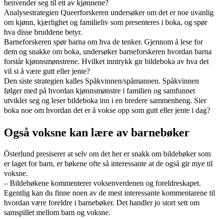
henvender seg til ett av kjønnene?
Analysestrategien Queerforskeren undersøker om det er noe uvanlig
om kjønn, kjærlighet og familieliv som presenteres i boka, og spør
hva disse bruddene betyr.
Barneforskeren spør barna om hva de tenker. Gjennom å lese for
dem og snakke om boka, undersøker barneforskeren hvordan barna
forstår kjønnsmønstrene. Hvilket inntrykk gir bildeboka av hva det
vil si å være gutt eller jente?
Den siste strategien kalles Spåkvinnen/spåmannen. Spåkvinnen
følger med på hvordan kjønnsmønstre i familien og samfunnet
utvikler seg og leser bildeboka inn i en bredere sammenheng. Sier
boka noe om hvordan det er å vokse opp som gutt eller jente i dag?
Også voksne kan lære av barnebøker
Österlund presiserer at selv om det her er snakk om bildebøker som
er laget for barn, er bøkene ofte så interessante at de også gir mye til
voksne.
– Bildebøkene kommenterer voksenverdenen og foreldreskapet.
Egentlig kan du finne noen av de mest interessante kommentarene til
hvordan være foreldre i barnebøker. Det handler jo stort sett om
samspillet mellom barn og voksne.