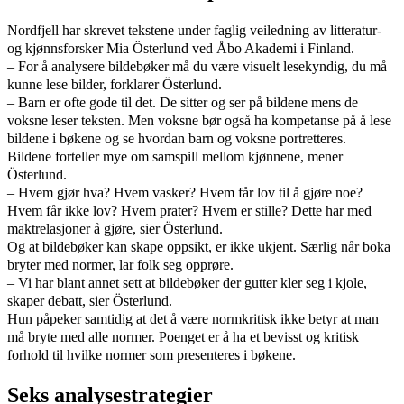
Nordfjell har skrevet tekstene under faglig veiledning av litteratur-
og kjønnsforsker Mia Österlund ved Åbo Akademi i Finland.
– For å analysere bildebøker må du være visuelt lesekyndig, du må
kunne lese bilder, forklarer Österlund.
– Barn er ofte gode til det. De sitter og ser på bildene mens de
voksne leser teksten. Men voksne bør også ha kompetanse på å lese
bildene i bøkene og se hvordan barn og voksne portretteres.
Bildene forteller mye om samspill mellom kjønnene, mener
Österlund.
– Hvem gjør hva? Hvem vasker? Hvem får lov til å gjøre noe?
Hvem får ikke lov? Hvem prater? Hvem er stille? Dette har med
maktrelasjoner å gjøre, sier Österlund.
Og at bildebøker kan skape oppsikt, er ikke ukjent. Særlig når boka
bryter med normer, lar folk seg opprøre.
– Vi har blant annet sett at bildebøker der gutter kler seg i kjole,
skaper debatt, sier Österlund.
Hun påpeker samtidig at det å være normkritisk ikke betyr at man
må bryte med alle normer. Poenget er å ha et bevisst og kritisk
forhold til hvilke normer som presenteres i bøkene.
Seks analysestrategier