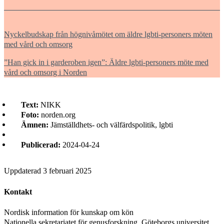
Nyckelbudskap från högnivåmötet om äldre lgbti-personers möten
med vård och omsorg
”Han gick in i garderoben igen”: Äldre lgbti-personers möte med
vård och omsorg i Norden
Text:
NIKK
Foto:
norden.org
Ämnen:
Jämställdhets- och välfärdspolitik, lgbti
Publicerad:
2024-04-24
Uppdaterad
3 februari 2025
Kontakt
Nordisk information för kunskap om kön
Nationella sekretariatet för genusforskning, Göteborgs universitet