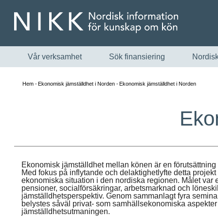
Vår verksamhet
Sök finansiering
Nordisk
Hem
Ekonomisk jämställdhet i Norden
Ekonomisk jämställdhet i Norden
Ekon
Ekonomisk jämställdhet mellan könen är en förutsättning f
Med fokus på inflytande och delaktighetlyfte detta projek
ekonomiska situation i den nordiska regionen. Målet var
pensioner, socialförsäkringar, arbetsmarknad och löneskil
jämställdhetsperspektiv. Genom sammanlagt fyra seminarier
belystes såväl privat- som samhällsekonomiska aspekter
jämställdhetsutmaningen.