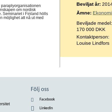
Suomi
Beviljat år:
201
a paraplyorganisationen
kunskapen om nordisk
Íslenska
Ämne:
Ekonomis
. Seminariet i Finland hölls
n möjlighet att nå ut med
Beviljade medel
170 000 DKK
Kontaktperson:
Louise Lindfors
Följ oss
Facebook
rsitet
LinkedIn