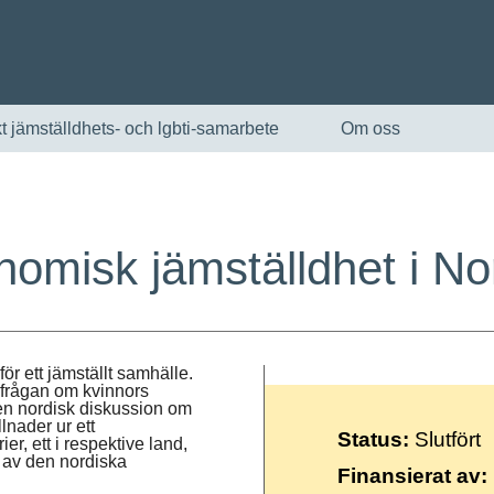
t jämställdhets- och lgbti-samarbete
Om oss
omisk jämställdhet i N
ör ett jämställt samhälle.
t frågan om kvinnors
English
 en nordisk diskussion om
lnader ur ett
Status:
Slutfört
, ett i respektive land,
Skandinaviska
 av den nordiska
Finansierat av: