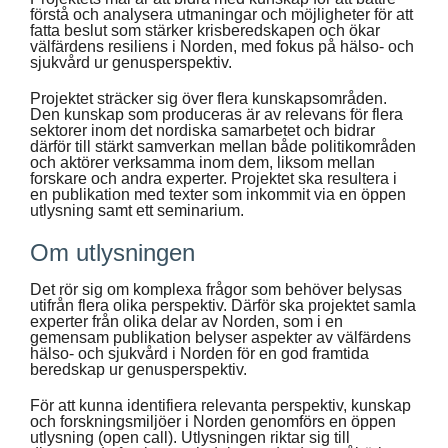
förstå och analysera utmaningar och möjligheter för att
fatta beslut som stärker krisberedskapen och ökar
välfärdens resiliens i Norden, med fokus på hälso- och
sjukvård ur genusperspektiv.
Projektet sträcker sig över flera kunskapsområden.
Den kunskap som produceras är av relevans för flera
sektorer inom det nordiska samarbetet och bidrar
därför till stärkt samverkan mellan både politikområden
och aktörer verksamma inom dem, liksom mellan
forskare och andra experter. Projektet ska resultera i
en publikation med texter som inkommit via en öppen
utlysning samt ett seminarium.
Om utlysningen
Det rör sig om komplexa frågor som behöver belysas
utifrån flera olika perspektiv. Därför ska projektet samla
experter från olika delar av Norden, som i en
gemensam publikation belyser aspekter av välfärdens
hälso- och sjukvård i Norden för en god framtida
beredskap ur genusperspektiv.
För att kunna identifiera relevanta perspektiv, kunskap
och forskningsmiljöer i Norden genomförs en öppen
utlysning (open call). Utlysningen riktar sig till