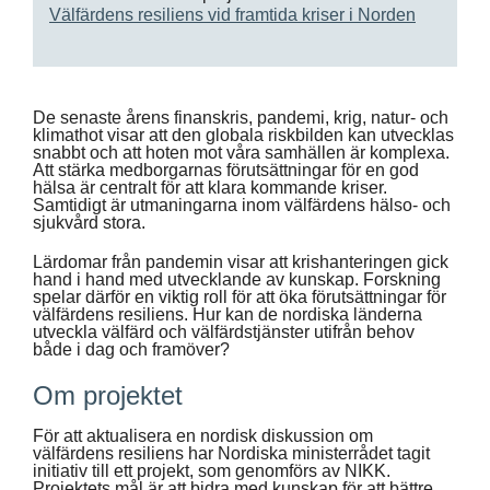
Välfärdens resiliens vid framtida kriser i Norden
De senaste årens finanskris, pandemi, krig, natur- och
klimathot visar att den globala riskbilden kan utvecklas
snabbt och att hoten mot våra samhällen är komplexa.
Att stärka medborgarnas förutsättningar för en god
hälsa är centralt för att klara kommande kriser.
Samtidigt är utmaningarna inom välfärdens hälso- och
sjukvård stora.
Lärdomar från pandemin visar att krishanteringen gick
hand i hand med utvecklande av kunskap. Forskning
spelar därför en viktig roll för att öka förutsättningar för
välfärdens resiliens. Hur kan de nordiska länderna
utveckla välfärd och välfärdstjänster utifrån behov
både i dag och framöver?
Om projektet
För att aktualisera en nordisk diskussion om
välfärdens resiliens har Nordiska ministerrådet tagit
initiativ till ett projekt, som genomförs av NIKK.
Projektets mål är att bidra med kunskap för att bättre