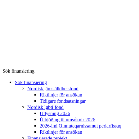
Sök finansiering
Sök finansiering
Nordisk jämställdhetsfond
Riktlinjer för ansökan
Tidigare fondsatsningar
Nordisk lgbti-fond
Utlysning 2026
Útbjóðing til umsóknir 2026
2026-imi Qinnuteqarnissamut periarfissaq
Riktlinjer för ansökan
Finansierade projekt